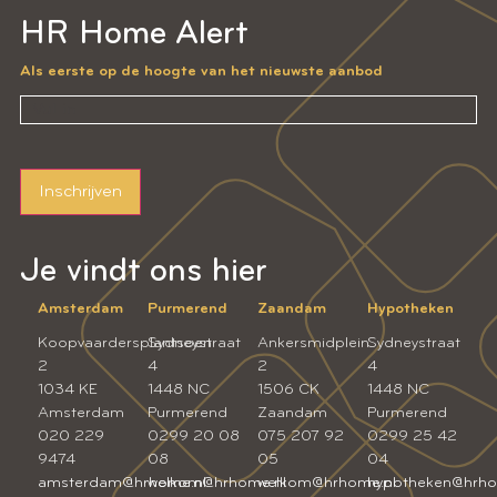
HR Home Alert
Als eerste op de hoogte van het nieuwste aanbod
Inschrijven
Je vindt ons hier
Amsterdam
Purmerend
Zaandam
Hypotheken
Koopvaardersplantsoen
Sydneystraat
Ankersmidplein
Sydneystraat
2
4
2
4
1034 KE
1448 NC
1506 CK
1448 NC
Amsterdam
Purmerend
Zaandam
Purmerend
020 229
0299 20 08
075 207 92
0299 25 42
9474
08
05
04
amsterdam@hrhome.nl
welkom@hrhome.nl
welkom@hrhome.nl
hypotheken@hrho