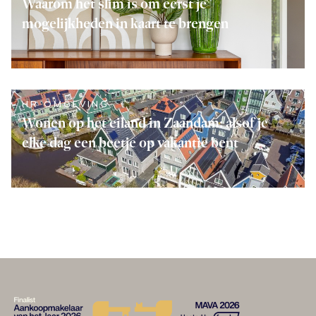
Waarom het slim is om eerst je
mogelijkheden in kaart te brengen
LEES VERDER
HR OMGEVING
Wonen op het eiland in Zaandam: alsof je
elke dag een beetje op vakantie bent
LEES VERDER