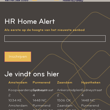
HR Home Alert
Als eerste op de hoogte van het nieuwste aanbod
Inschrijven
Je vindt ons hier
Amsterdam
Purmerend
Zaandam
Hypotheken
Koopvaardersplantsoen
Sydneystraat
Ankersmidplein
Sydneystraat
2
4
2
4
1034 KE
1448 NC
1506 CK
1448 NC
Amsterdam
Purmerend
Zaandam
Purmerend