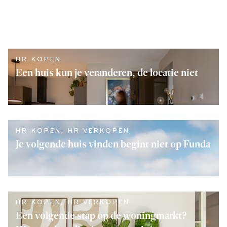
HR KOPEN
Een huis kun je veranderen, de locatie niet
LEES VERDER
HR KOPEN
,
HR VERKOPEN
Je volgende huis vinden begint niet op Funda
LEES VERDER
HR KOPEN
,
HR VERKOPEN
Een volgende stap op de woningmarkt?