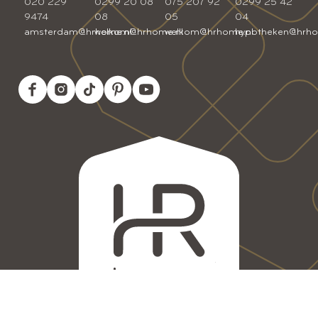
020 229
0299 20 08
075 207 92
0299 25 42
9474
08
05
04
amsterdam@hrhome.nl
welkom@hrhome.nl
welkom@hrhome.nl
hypotheken@hrho