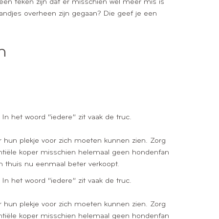
 een teken zijn dat er misschien wel meer mis is
handjes overheen zijn gegaan? Die geef je een
n
 In het woord “iedere” zit vaak de truc.
ier hun plekje voor zich moeten kunnen zien. Zorg
otentiële koper misschien helemaal geen hondenfan
n thuis nu eenmaal beter verkoopt.
 In het woord “iedere” zit vaak de truc.
ier hun plekje voor zich moeten kunnen zien. Zorg
otentiële koper misschien helemaal geen hondenfan