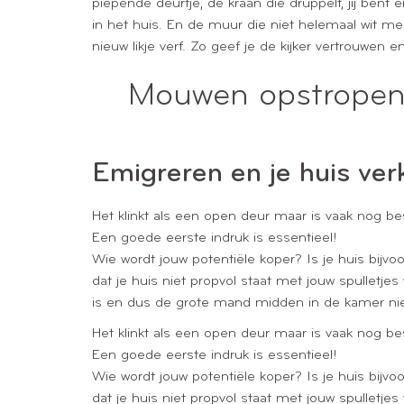
piepende deurtje, de kraan die druppelt, jij ben
in het huis. En de muur die niet helemaal wit m
nieuw likje verf. Zo geef je de kijker vertrouwen en
Mouwen opstropen e
Emigreren en je huis ver
Het klinkt als een open deur maar is vaak nog bes
Een goede eerste indruk is essentieel!
Wie wordt jouw potentiële koper? Is je huis bijvo
dat je huis niet propvol staat met jouw spulletj
is en dus de grote mand midden in de kamer niet
Het klinkt als een open deur maar is vaak nog bes
Een goede eerste indruk is essentieel!
Wie wordt jouw potentiële koper? Is je huis bijvo
dat je huis niet propvol staat met jouw spulletj