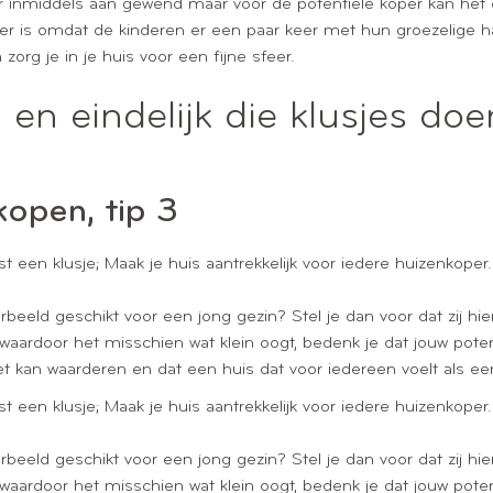
t er inmiddels aan gewend maar voor de potentiële koper kan het
eer is omdat de kinderen er een paar keer met hun groezelige 
 zorg je in je huis voor een fijne sfeer.
n eindelijk die klusjes doe
kopen, tip 3
t een klusje; Maak je huis aantrekkelijk voor iedere huizenkoper.
orbeeld geschikt voor een jong gezin? Stel je dan voor dat zij h
es waardoor het misschien wat klein oogt, bedenk je dat jouw p
 kan waarderen en dat een huis dat voor iedereen voelt als ee
t een klusje; Maak je huis aantrekkelijk voor iedere huizenkoper.
orbeeld geschikt voor een jong gezin? Stel je dan voor dat zij h
es waardoor het misschien wat klein oogt, bedenk je dat jouw p