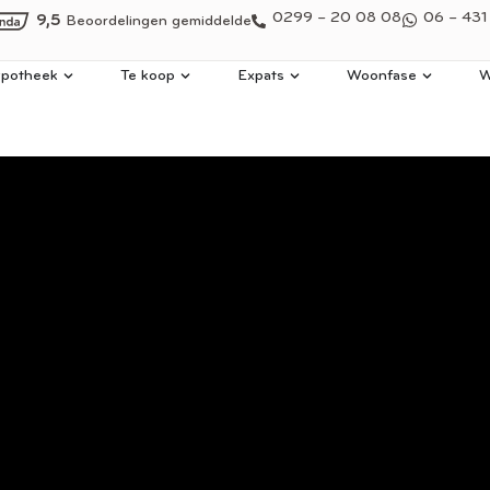
0299 – 20 08 08
06 – 431
9,5
Beoordelingen gemiddelde
potheek
Te koop
Expats
Woonfase
W