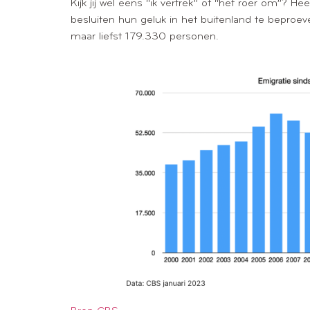
Kijk jij wel eens “ik vertrek” of “het roer om”
besluiten hun geluk in het buitenland te beproe
maar liefst 179.330 personen.