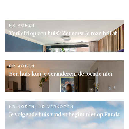
HR KOPEN
Verliefd op een huis? Zet eerst je roze bril af
LEES VERDER
HR KOPEN
Een huis kun je veranderen, de locatie niet
LEES VERDER
HR KOPEN
,
HR VERKOPEN
Je volgende huis vinden begint niet op Funda