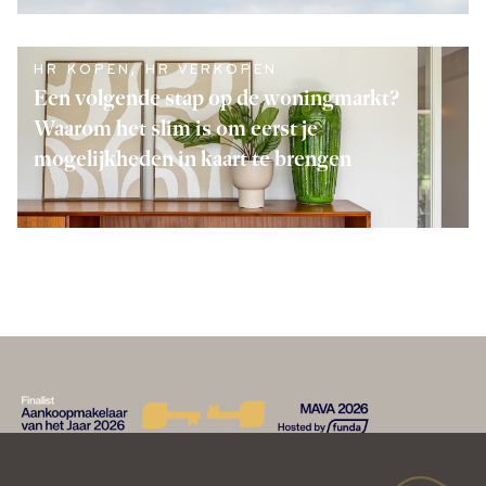
LEES VERDER
HR KOPEN
,
HR VERKOPEN
Een volgende stap op de woningmarkt?
Waarom het slim is om eerst je
mogelijkheden in kaart te brengen
LEES VERDER