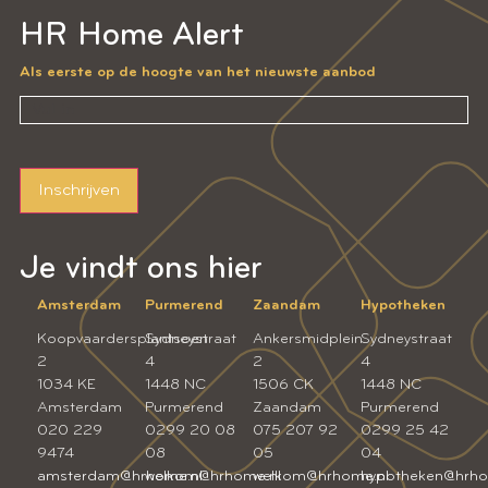
HR Home Alert
Als eerste op de hoogte van het nieuwste aanbod
Inschrijven
Je vindt ons hier
Amsterdam
Purmerend
Zaandam
Hypotheken
Koopvaardersplantsoen
Sydneystraat
Ankersmidplein
Sydneystraat
2
4
2
4
1034 KE
1448 NC
1506 CK
1448 NC
Amsterdam
Purmerend
Zaandam
Purmerend
020 229
0299 20 08
075 207 92
0299 25 42
9474
08
05
04
amsterdam@hrhome.nl
welkom@hrhome.nl
welkom@hrhome.nl
hypotheken@hrho