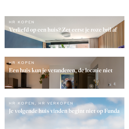
HR KOPEN
Verliefd op een huis? Zet eerst je roze bril af
LEES VERDER
HR KOPEN
Een huis kun je veranderen, de locatie niet
LEES VERDER
HR KOPEN
,
HR VERKOPEN
Je volgende huis vinden begint niet op Funda