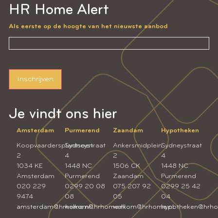
HR Home Alert
Als eerste op de hoogte van het nieuwste aanbod
Inschrijven
Je vindt ons hier
Amsterdam
Purmerend
Zaandam
Hypotheken
Koopvaardersplantsoen
Sydneystraat
Ankersmidplein
Sydneystraat
2
4
2
4
1034 KE
1448 NC
1506 CK
1448 NC
Amsterdam
Purmerend
Zaandam
Purmerend
020 229
0299 20 08
075 207 92
0299 25 42
9474
08
05
04
amsterdam@hrhome.nl
welkom@hrhome.nl
welkom@hrhome.nl
hypotheken@hrho