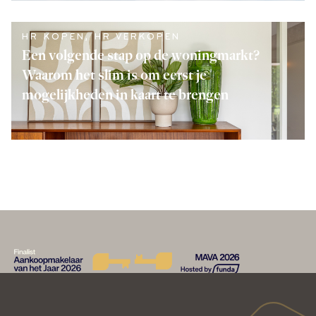
LEES VERDER
HR KOPEN
,
HR VERKOPEN
Een volgende stap op de woningmarkt?
Waarom het slim is om eerst je
mogelijkheden in kaart te brengen
LEES VERDER