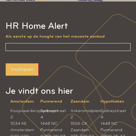
HR Home Alert
Als eerste op de hoogte van het nieuwste aanbod
Inschrijven
Je vindt ons hier
Amsterdam
Purmerend
Zaandam
Hypotheken
Koopvaardersplantsoen
Sydneystraat
Ankersmidplein
Sydneystraat
2
4
2
4
1034 KE
1448 NC
1506 CK
1448 NC
Amsterdam
Purmerend
Zaandam
Purmerend