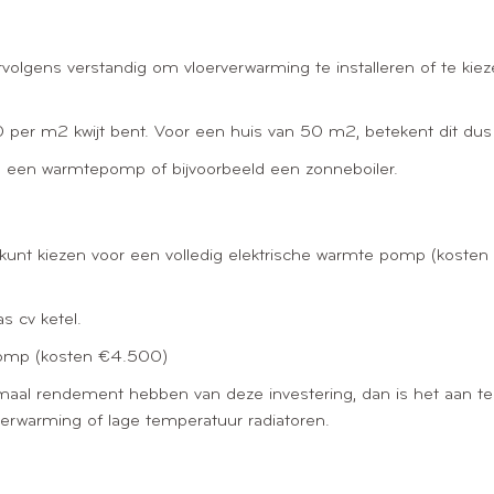
ervolgens verstandig om vloerverwarming te installeren of te ki
 per m2 kwijt bent. Voor een huis van 50 m2, betekent dit du
an een warmtepomp of bijvoorbeeld een zonneboiler.
kunt kiezen voor een volledig elektrische warmte pomp (kosten
 cv ketel.
epomp (kosten €4.500)
optimaal rendement hebben van deze investering, dan is het aan te
verwarming of lage temperatuur radiatoren.