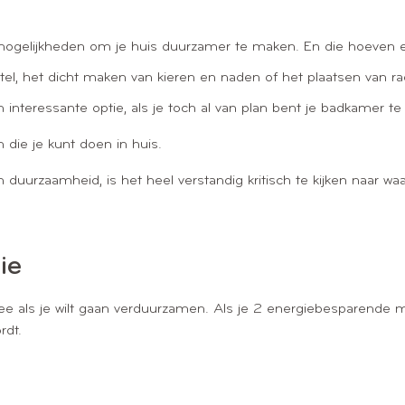
e mogelijkheden om je huis duurzamer te maken. En die hoeven e
tel, het dicht maken van kieren en naden of het plaatsen van rad
interessante optie, als je toch al van plan bent je badkamer t
n die je kunt doen in huis.
 duurzaamheid, is het heel verstandig kritisch te kijken naar wa
ie
ee als je wilt gaan verduurzamen. Als je 2 energiebesparende m
rdt.