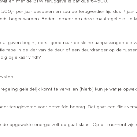
wijt en met de BTW teruggave is dat dus €4500.
 500,– per jaar besparen en zou de terugverdientijd dus 7 jaar zi
eds hoger worden. Reden temeer om deze maatregel niet te lang
ok uitgaven begint, eerst goed naar de kleine aanpassingen di
latie tape in de kier van de deur of een deurdranger op de tussen
ig bij elkaar vindt?
vallen
eling geleidelijk komt te vervallen (hierbij kun je wat je opwek
 meer terugleveren voor hetzelfde bedrag. Dat gaat een flink ve
e de opgewekte energie zelf op gaat slaan. Op dit moment zijn e