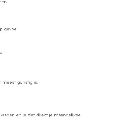
men.
op gevoel.
d.
t meest gunstig is.
agen en je ziet direct je maandelijkse