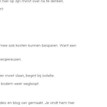
hier op zijn minst over na te denken.
bt?
armee ook kosten kunnen besparen. Want een
nergiereuzen.
moet slaan, begint bij isolatie.
de bodem weer wegloopt.
 video en blog van gemaakt. Je vindt hem hier