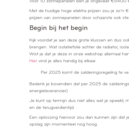
Voor 10 zonnepanelen ben je ongeveer €5400 k
Met de huidige hoge elektra prijzen zou je zo’n €
prijzen van zonnepanelen door schaarste ook ste
Begin bij het begin
Kijk voordat je aan deze grote klussen en dus o
brengen. Wat isolatiefolie achter de radiator, iso
Wist je dat je deze in onze webshop allemaal hand
Hier
vind je alles handig bij elkaar.
Per 2025 komt de salderingsregeling te ver
Bedenk je bovendien dat per 2025 de salderingsreg
energieleverancier)
Je kunt op termijn dus niet alles wat je opwekt,
en de terugverdientijd.
Een oplossing hiervoor zou dan kunnen zijn dat j
opslag zijn momenteel nog hoog.