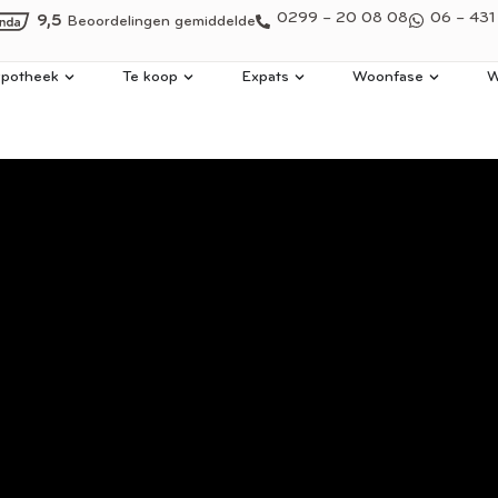
0299 – 20 08 08
06 – 431
9,5
Beoordelingen gemiddelde
potheek
Te koop
Expats
Woonfase
W