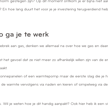
norm gestegen zijn? Op dit moment ontkom je er bijna niet aan 
 En hoe lang duurt het voor je je investering terugverdiend he
o ga je te werk
ebrek aan gas, denken we allemaal na over hoe we gas en da
.
het gevoel dat ze niet meer zo afhankelijk willen zijn van de e
aakt.
onnepanelen of een warmtepomp maar de eerste slag die je hier 
aar de warmte vervolgens via naden en kieren of simpelweg via 
is. Wil je weten hoe je dit handig aanpakt? Ook hier heb ik een