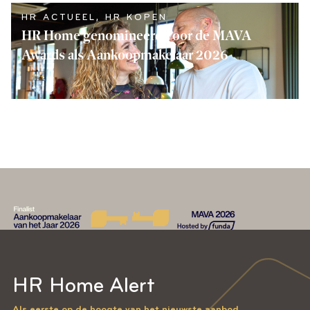
HR ACTUEEL
,
HR KOPEN
HR Home genomineerd voor de MAVA
Awards als Aankoopmakelaar 2026
LEES VERDER
HR Home Alert
Als eerste op de hoogte van het nieuwste aanbod