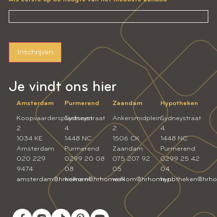
Inschrijven
Je vindt ons hier
Amsterdam
Purmerend
Zaandam
Hypotheken
Koopvaardersplantsoen
Sydneystraat
Ankersmidplein
Sydneystraat
2
4
2
4
1034 KE
1448 NC
1506 CK
1448 NC
Amsterdam
Purmerend
Zaandam
Purmerend
020 229
0299 20 08
075 207 92
0299 25 42
9474
08
05
04
amsterdam@hrhome.nl
welkom@hrhome.nl
welkom@hrhome.nl
hypotheken@hrho