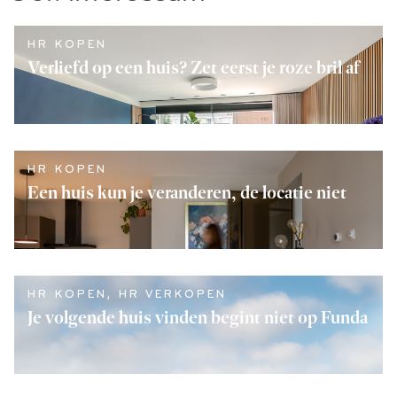
HR KOPEN
Verliefd op een huis? Zet eerst je roze bril af
LEES VERDER
HR KOPEN
Een huis kun je veranderen, de locatie niet
LEES VERDER
HR KOPEN
,
HR VERKOPEN
Je volgende huis vinden begint niet op Funda
LEES VERDER