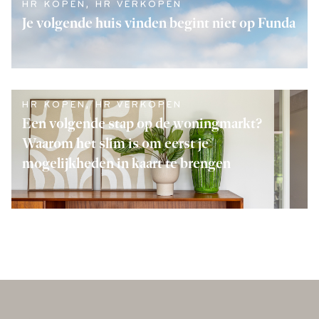
HR KOPEN
,
HR VERKOPEN
Je volgende huis vinden begint niet op Funda
LEES VERDER
HR KOPEN
,
HR VERKOPEN
Een volgende stap op de woningmarkt?
Waarom het slim is om eerst je
mogelijkheden in kaart te brengen
LEES VERDER