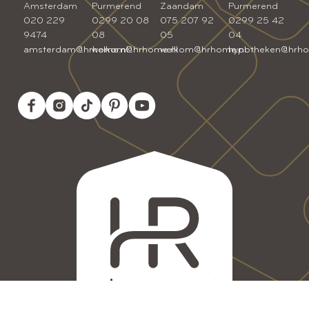
Amsterdam
Purmerend
Zaandam
Purmerend
020 229
0299 20 08
075 207 92
0299 25 42
9474
08
05
04
amsterdam@hrhome.nl
welkom@hrhome.nl
welkom@hrhome.nl
hypotheken@hrho