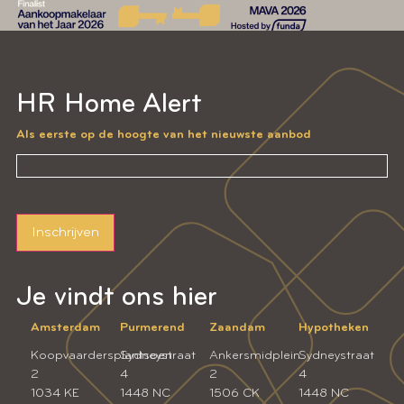
HR Home Alert
Als eerste op de hoogte van het nieuwste aanbod
Inschrijven
Je vindt ons hier
Amsterdam
Purmerend
Zaandam
Hypotheken
Koopvaardersplantsoen
Sydneystraat
Ankersmidplein
Sydneystraat
2
4
2
4
1034 KE
1448 NC
1506 CK
1448 NC