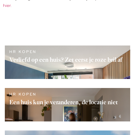
hier.
HR KOPEN
Verliefd op een huis? Zet eerst je roze bril af
LEES VERDER
HR KOPEN
Een huis kun je veranderen, de locatie niet
LEES VERDER