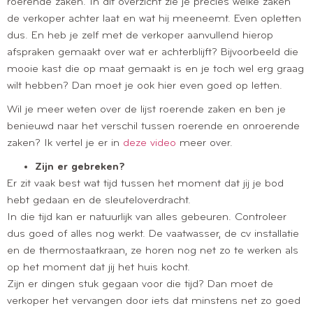
roerende zaken. In dit overzicht zie je precies welke zaken
de verkoper achter laat en wat hij meeneemt. Even opletten
dus. En heb je zelf met de verkoper aanvullend hierop
afspraken gemaakt over wat er achterblijft? Bijvoorbeeld die
mooie kast die op maat gemaakt is en je toch wel erg graag
wilt hebben? Dan moet je ook hier even goed op letten.
Wil je meer weten over de lijst roerende zaken en ben je
benieuwd naar het verschil tussen roerende en onroerende
zaken? Ik vertel je er in
deze video
meer over.
Zijn er gebreken?
Er zit vaak best wat tijd tussen het moment dat jij je bod
hebt gedaan en de sleuteloverdracht.
In die tijd kan er natuurlijk van alles gebeuren. Controleer
dus goed of alles nog werkt. De vaatwasser, de cv installatie
en de thermostaatkraan, ze horen nog net zo te werken als
op het moment dat jij het huis kocht.
Zijn er dingen stuk gegaan voor die tijd? Dan moet de
verkoper het vervangen door iets dat minstens net zo goed