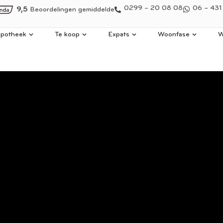
0299 – 20 08 08
06 – 431
9,5
Beoordelingen gemiddelde
potheek
Te koop
Expats
Woonfase
W