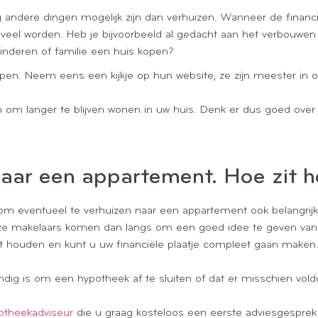
 andere dingen mogelijk zijn dan verhuizen. Wanneer de financië
te veel worden. Heb je bijvoorbeeld al gedacht aan het verbouwe
inderen of familie een huis kopen?
n helpen. Neem eens een kijkje op hun website, ze zijn meester i
en om langer te blijven wonen in uw huis. Denk er dus goed over
naar een appartement. Hoe zit h
g om eventueel te verhuizen naar een appartement ook belangrijk
ze makelaars komen dan langs om een goed idee te geven van 
 houden en kunt u uw financiële plaatje compleet gaan maken
tandig is om een hypotheek af te sluiten of dat er misschien 
otheekadviseur
die u graag kosteloos een eerste adviesgesprek 