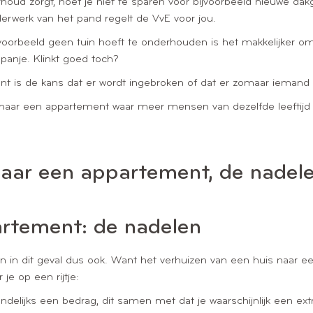
d zorgt, hoef je niet te sparen voor bijvoorbeeld nieuwe dakgot
lderwerk van het pand regelt de VvE voor jou.
voorbeeld geen tuin hoeft te onderhouden is het makkelijker om 
Spanje. Klinkt goed toch?
 is de kans dat er wordt ingebroken of dat er zomaar iemand o
naar een appartement waar meer mensen van dezelfde leeftijd wo
naar een appartement, de nadel
artement: de nadelen
l en in dit geval dus ook. Want het verhuizen van een huis naar 
je op een rijtje:
elijks een bedrag, dit samen met dat je waarschijnlijk een extra