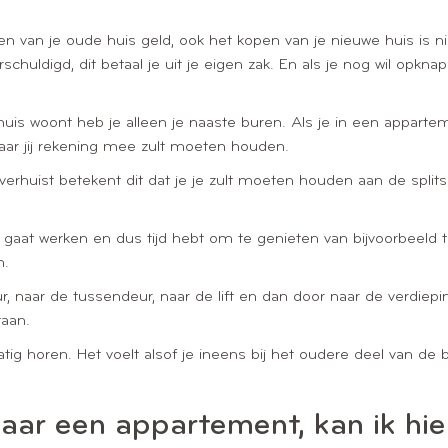
n van je oude huis geld, ook het kopen van je nieuwe huis is nie
chuldigd, dit betaal je uit je eigen zak. En als je nog wil opkn
huis woont heb je alleen je naaste buren. Als je in een appa
ar jij rekening mee zult moeten houden.
huist betekent dit dat je je zult moeten houden aan de splitsi
aat werken en dus tijd hebt om te genieten van bijvoorbeeld tuini
n.
, naar de tussendeur, naar de lift en dan door naar de verdie
taan.
atig horen. Het voelt alsof je ineens bij het oudere deel van de b
aar een appartement, kan ik hie