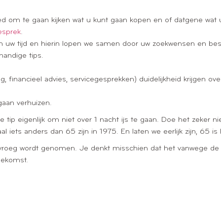
oed om te gaan kijken wat u kunt gaan kopen en of datgene wat u 
esprek
.
an uw tijd en hierin lopen we samen door uw zoekwensen en be
andige tips.
, financieel advies, servicegesprekken) duidelijkheid krijgen o
aan verhuizen.
te tip eigenlijk om niet over 1 nacht ijs te gaan. Doe het zeker 
aal iets anders dan 65 zijn in 1975. En laten we eerlijk zijn, 65 
e vroeg wordt genomen. Je denkt misschien dat het vanwege de le
oekomst.