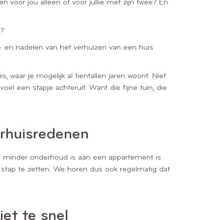
n voor jou alleen of voor jullie met zijn twee? En
e?
r- en nadelen van het verhuizen van een huis
 waar je mogelijk al tientallen jaren woont. Niet
voel een stapje achteruit. Want die fijne tuin, die
erhuisredenen
 er minder onderhoud is aan een appartement is
 stap te zetten. We horen dus ook regelmatig dat
et te snel