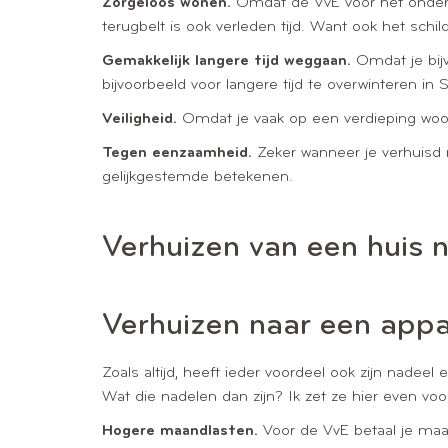
Zorgeloos wonen.
Omdat de VvE voor het onderhou
terugbelt is ook verleden tijd. Want ook het schi
Gemakkelijk langere tijd weggaan.
Omdat je bij
bijvoorbeeld voor langere tijd te overwinteren in 
Veiligheid.
Omdat je vaak op een verdieping woont
Tegen eenzaamheid.
Zeker wanneer je verhuisd 
gelijkgestemde betekenen.
Verhuizen van een huis 
Verhuizen naar een app
Zoals altijd, heeft ieder voordeel ook zijn nadee
Wat die nadelen dan zijn? Ik zet ze hier even voor 
Hogere maandlasten.
Voor de VvE betaal je maand