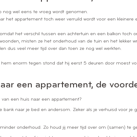
tap nog wel eens te vroeg wordt genomen.
aar het appartement toch weer verruild wordt voor een kleinere
omdat het verschil tussen een achtertuin en een balkon toch o
oonden, misten ze het onderhoud van de tuin en het lekker wr
n dus veel meer tijd over dan toen ze nog wel werkten.
et hem enorm tegen stond dat hij eerst 5 deuren door moest vo
naar een appartement, de voord
en van een huis naar een appartement?
de bank naar je bed en andersom. Zeker als je verhuisd voor je g
 minder onderhoud. Zo houd jij meer tijd over om (samen) te g