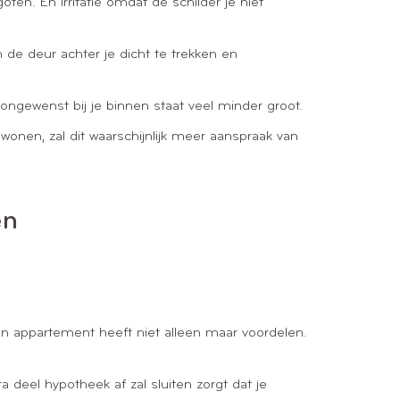
en. En irritatie omdat de schilder je niet
de deur achter je dicht te trekken en
ngewenst bij je binnen staat veel minder groot.
nen, zal dit waarschijnlijk meer aanspraak van
en
een appartement heeft niet alleen maar voordelen.
 deel hypotheek af zal sluiten zorgt dat je