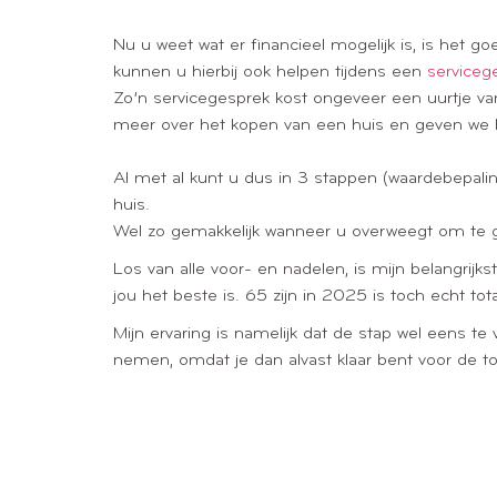
Nu u weet wat er financieel mogelijk is, is het g
kunnen u hierbij ook helpen tijdens een
serviceg
Zo’n servicegesprek kost ongeveer een uurtje v
meer over het kopen van een huis en geven we h
Al met al kunt u dus in 3 stappen (waardebepaling
huis.
Wel zo gemakkelijk wanneer u overweegt om te g
Los van alle voor- en nadelen, is mijn belangrijks
jou het beste is. 65 zijn in 2025 is toch echt tot
Mijn ervaring is namelijk dat de stap wel eens t
nemen, omdat je dan alvast klaar bent voor de t