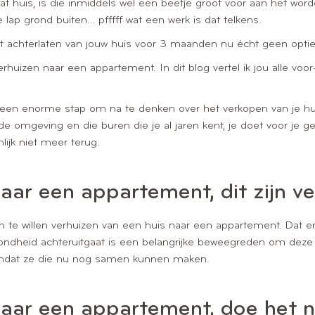
t huis, is die inmiddels wel een beetje groot voor aan het worde
ap grond buiten… pfffff wat een werk is dat telkens.
 het achterlaten van jouw huis voor 3 maanden nu écht geen opti
huizen naar een appartement. In dit blog vertel ik jou alle voo
 een enorme stap om na te denken over het verkopen van je huis,
nde omgeving en die buren die je al jaren kent, je doet voor je ge
lijk niet meer terug.
aar een appartement, dit zijn v
 om te willen verhuizen van een huis naar een appartement. Dat
ondheid achteruitgaat is een belangrijke beweegreden om deze
mdat ze die nu nog samen kunnen maken.
aar een appartement, doe het ni