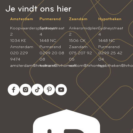
Je vindt ons hier
Amsterdam
Purmerend
Zaandam
Hypotheken
Koopvaardersplantsoen
Sydneystraat
Ankersmidplein
Sydneystraat
2
4
2
4
1034 KE
1448 NC
1506 CK
1448 NC
Amsterdam
Purmerend
Zaandam
Purmerend
020 229
0299 20 08
075 207 92
0299 25 42
9474
08
05
04
amsterdam@hrhome.nl
welkom@hrhome.nl
welkom@hrhome.nl
hypotheken@hrho