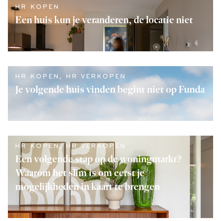
HR KOPEN
Een huis kun je veranderen, de locatie niet
LEES VERDER
HR KOPEN
,
HR VERKOPEN
Je volgende huis vinden begint niet op Funda
LEES VERDER
HR KOPEN
,
HR VERKOPEN
Een volgende stap op de woningmarkt?
Waarom het slim is om eerst je
mogelijkheden in kaart te brengen