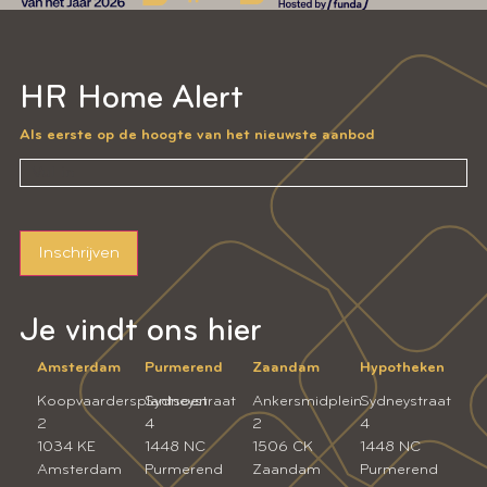
HR Home Alert
Als eerste op de hoogte van het nieuwste aanbod
Inschrijven
Je vindt ons hier
Amsterdam
Purmerend
Zaandam
Hypotheken
Koopvaardersplantsoen
Sydneystraat
Ankersmidplein
Sydneystraat
2
4
2
4
1034 KE
1448 NC
1506 CK
1448 NC
Amsterdam
Purmerend
Zaandam
Purmerend