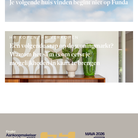
Je volgende huis vinden begint niet op Funda
LEES VERDER
HR KOPEN
,
HR VERKOPEN
Een volgende stap op de woningmarkt?
Waarom het slim is om eerst je
mogelijkheden in kaart te brengen
LEES VERDER