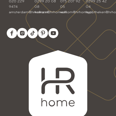
020 229
0299 20 08
075 207 92
0299 25 42
9474
08
05
04
amsterdam@hrhome.nl
welkom@hrhome.nl
welkom@hrhome.nl
hypotheken@hrho