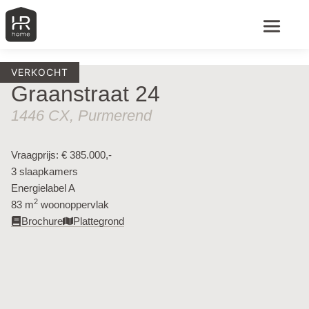
VERKOCHT
Graanstraat 24
1446 CX, Purmerend
Vraagprijs: € 385.000,-
3 slaapkamers
Energielabel A
2
83 m
woonoppervlak​
Brochure
Plattegrond