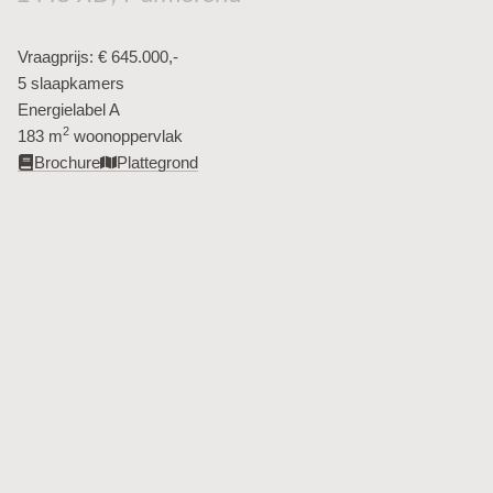
Vraagprijs: € 645.000,-
5 slaapkamers
Energielabel A
2
183 m
woonoppervlak​
Brochure
Plattegrond