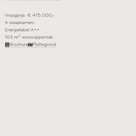
Vraagprijs: € 475.000,-
4 slaapkamers
Energielabel A++
2
103 m
woonoppervlak​
Brochure
Plattegrond