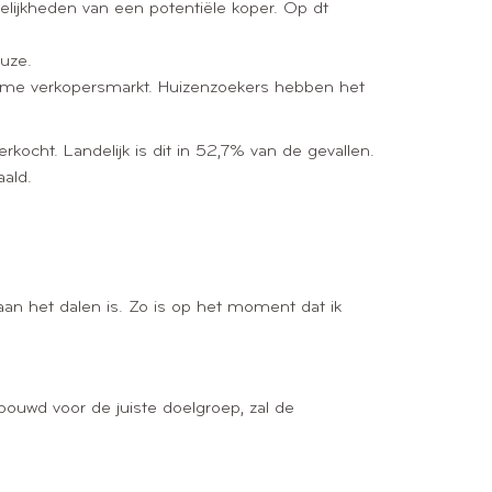
gelijkheden van een potentiële koper. Op dt
euze.
treme verkopersmarkt. Huizenzoekers hebben het
kocht. Landelijk is dit in 52,7% van de gevallen.
aald.
an het dalen is. Zo is op het moment dat ik
bouwd voor de juiste doelgroep, zal de