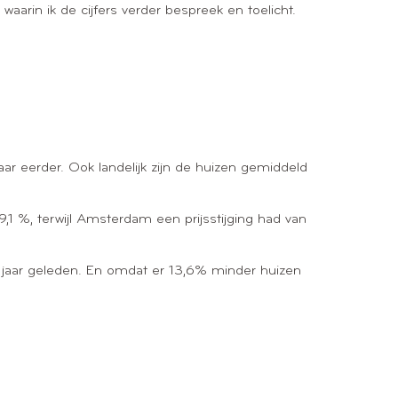
arin ik de cijfers verder bespreek en toelicht.
r eerder. Ook landelijk zijn de huizen gemiddeld
 9,1 %, terwijl Amsterdam een prijsstijging had van
een jaar geleden. En omdat er 13,6% minder huizen