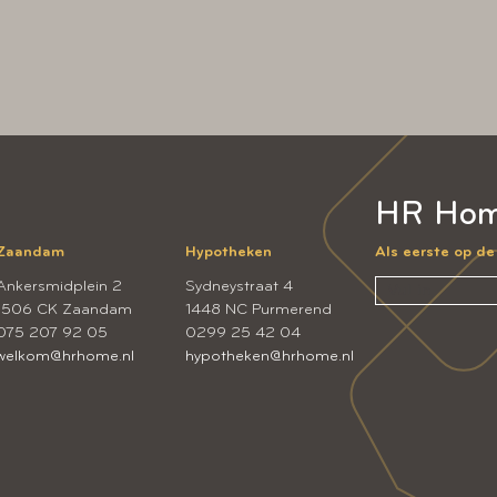
HR Hom
Zaandam
Hypotheken
Als eerste op d
Ankersmidplein 2
Sydneystraat 4
1506 CK Zaandam
1448 NC Purmerend
075 207 92 05
0299 25 42 04
welkom@hrhome.nl
hypotheken@hrhome.nl