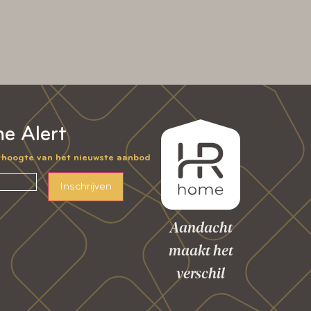
e Alert
e hoogte van het nieuwste aanbod
Inschrijven
Aandacht
maakt het
verschil