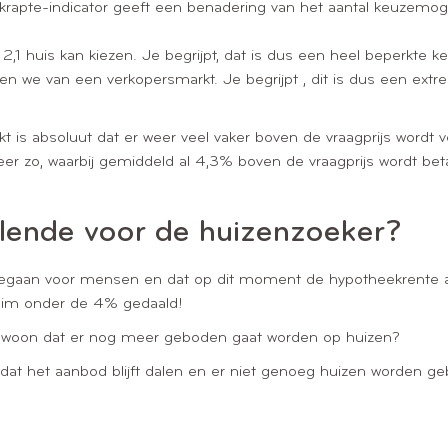
VM krapte-indicator geeft een benadering van het aantal keuzemo
,1 huis kan kiezen. Je begrijpt, dat is dus een heel beperkte k
ken we van een verkopersmarkt. Je begrijpt , dit is dus een ex
is absoluut dat er weer veel vaker boven de vraagprijs wordt ver
er zo, waarbij gemiddeld al 4,3% boven de vraagprijs wordt bet
llende voor de huizenzoeker?
n gegaan voor mensen en dat op dit moment de hypotheekrente a
ruim onder de 4% gedaald!
et gewoon dat er nog meer geboden gaat worden op huizen?
dat het aanbod blijft dalen en er niet genoeg huizen worden ge