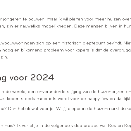
oor jongeren te bouwen, maar ik wil pleiten voor meer huizen o
nen, zijn er nauwelijks mogelijkheden. Deze mensen blijven in hu
nieuwbouwwoningen zich op een historisch dieptepunt bevindt. Nie
h hoog en bijkomend probleem voor kopers is dat de overbruggi
ijn.
ng voor 2024
t in de wereld, een onveranderde stijging van de huizenprijzen
uis kopen steeds meer iets wordt voor de happy few en dat lijk
? Dan heb ik wat voor je. Wil jij dieper in de huizenmarkt du
 huis? Ik vertel je in de volgende video precies wat Kosten Kop