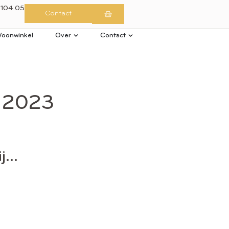
 104 05
Contact
oonwinkel
Over
Contact
l 2023
ij…