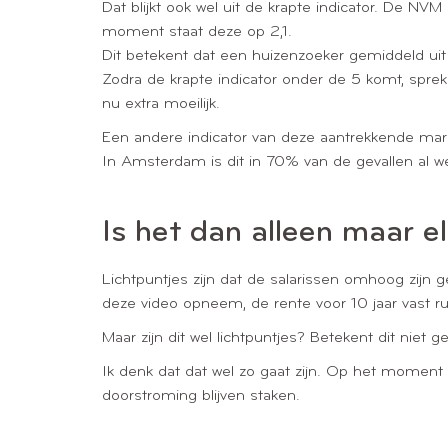
Dat blijkt ook wel uit de krapte indicator. De N
moment staat deze op 2,1.
Dit betekent dat een huizenzoeker gemiddeld uit 2
Zodra de krapte indicator onder de 5 komt, spre
nu extra moeilijk.
Een andere indicator van deze aantrekkende markt 
In Amsterdam is dit in 70% van de gevallen al we
Is het dan alleen maar e
Lichtpuntjes zijn dat de salarissen omhoog zij
deze video opneem, de rente voor 10 jaar vast 
Maar zijn dit wel lichtpuntjes? Betekent dit ni
Ik denk dat dat wel zo gaat zijn. Op het moment 
doorstroming blijven staken.