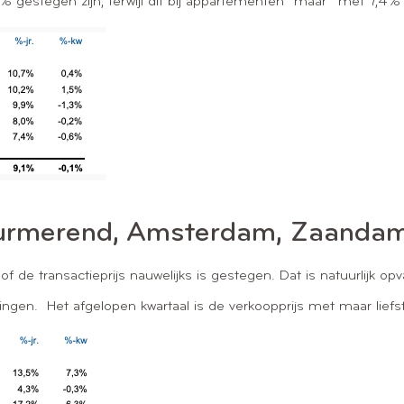
 gestegen zijn, terwijl dit bij appartementen “maar” met 7,4% 
o Purmerend, Amsterdam, Zaanda
t of de transactieprijs nauwelijks is gestegen. Dat is natuurlijk o
ngen. Het afgelopen kwartaal is de verkoopprijs met maar lief