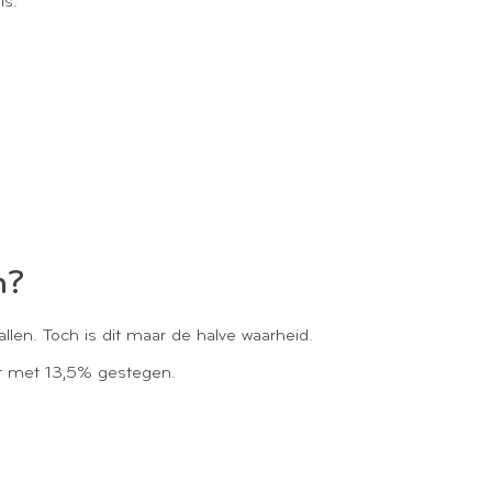
is.
m?
pvallen. Toch is dit maar de halve waarheid.
st met 13,5% gestegen.