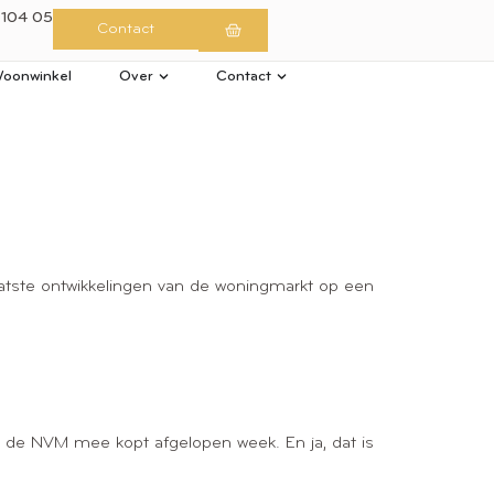
 104 05
Contact
oonwinkel
Over
Contact
 laatste ontwikkelingen van de woningmarkt op een
r de NVM mee kopt afgelopen week. En ja, dat is