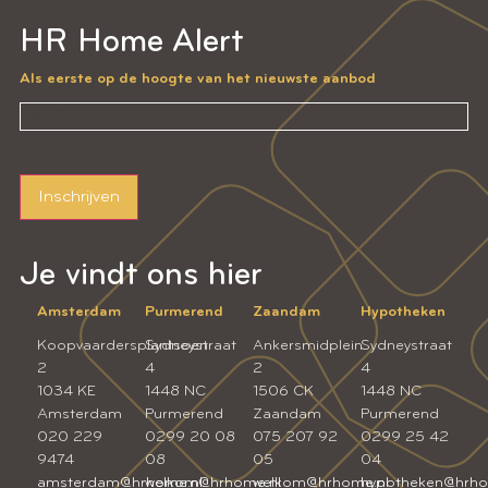
HR Home Alert
Als eerste op de hoogte van het nieuwste aanbod
Inschrijven
Je vindt ons hier
Amsterdam
Purmerend
Zaandam
Hypotheken
Koopvaardersplantsoen
Sydneystraat
Ankersmidplein
Sydneystraat
2
4
2
4
1034 KE
1448 NC
1506 CK
1448 NC
Amsterdam
Purmerend
Zaandam
Purmerend
020 229
0299 20 08
075 207 92
0299 25 42
9474
08
05
04
amsterdam@hrhome.nl
welkom@hrhome.nl
welkom@hrhome.nl
hypotheken@hrho