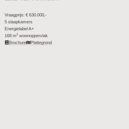
Vraagprijs: € 630.000,-
5 slaapkamers
Energielabel A+
2
168 m
woonoppervlak​
Brochure
Plattegrond